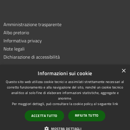
Amministrazione trasparente
Albo pretorio
Informativa privacy
Note legali
Dichiarazione di accessibilità
×
Informazioni sui cookie
Questo sito web utilizza cookie tecnici e assimilati strettamente necessari al
RSS
Copyright © 2026 • Comune di
corretto funzionamento e alla navigazione del sito, nonché un cookie tecnico
analitico al solo fine di elaborare informazioni statistiche, aggregate e
Accessibilità
Montemiletto • Powered by
anonime.
Privacy
Municipium
Accesso
•
Per maggiori dettagli, può consultare la cookie policy al seguente
link
Cookie
redazione
RIFIUTA TUTTO
ACCETTA TUTTO
Mappa del sito
Extranet Enti terzi
MOSTRA DETTAGLI