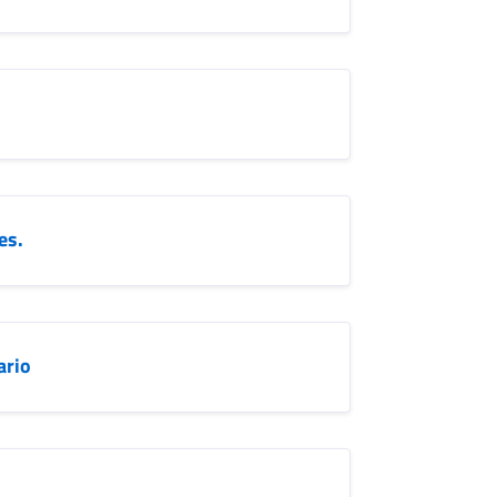
es.
ario