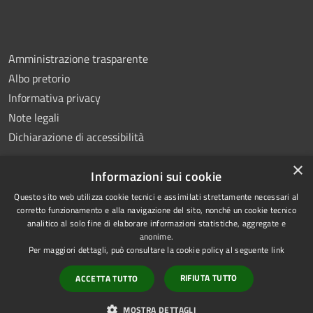
Amministrazione trasparente
Albo pretorio
Informativa privacy
Note legali
Dichiarazione di accessibilità
×
Informazioni sui cookie
Questo sito web utilizza cookie tecnici e assimilati strettamente necessari al
RSS
Copyright © 2026 • Comune di
corretto funzionamento e alla navigazione del sito, nonché un cookie tecnico
analitico al solo fine di elaborare informazioni statistiche, aggregate e
Accessibilità
Montemiletto • Powered by
anonime.
Privacy
Municipium
Accesso
•
Per maggiori dettagli, può consultare la cookie policy al seguente
link
Cookie
redazione
RIFIUTA TUTTO
ACCETTA TUTTO
Mappa del sito
Extranet Enti terzi
MOSTRA DETTAGLI