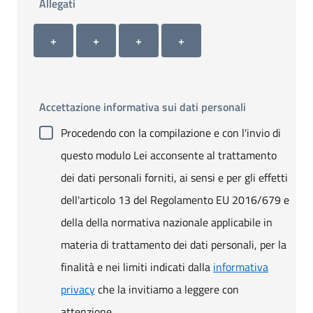
Allegati
Allegato 1
Allegato 2
Allegato 3
Allegato 4
+ Carica allegato 1
+ Carica allegato 2
+ Carica allegato 3
+ Carica allegato 4
+
+
+
+
Accettazione informativa sui dati personali
Procedendo con la compilazione e con l'invio di
questo modulo Lei acconsente al trattamento
dei dati personali forniti, ai sensi e per gli effetti
dell'articolo 13 del Regolamento EU 2016/679 e
della della normativa nazionale applicabile in
materia di trattamento dei dati personali, per la
finalità e nei limiti indicati dalla
informativa
privacy
che la invitiamo a leggere con
attenzione.