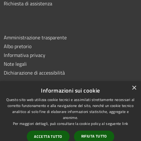
Richiesta di assistenza
Amministrazione trasparente
Albo pretorio
Informativa privacy
Note legali
Dichiarazione di accessibilità
×
Informazioni sui cookie
Questo sito web utilizza cookie tecnici e assimilati strettamente necessari al
RSS
Copyright © 2026 • Comune di
corretto funzionamento e alla navigazione del sito, nonché un cookie tecnico
analitico al solo fine di elaborare informazioni statistiche, aggregate e
Accessibilità
Montemiletto • Powered by
anonime.
Privacy
Municipium
Accesso
•
Per maggiori dettagli, può consultare la cookie policy al seguente
link
Cookie
redazione
RIFIUTA TUTTO
ACCETTA TUTTO
Mappa del sito