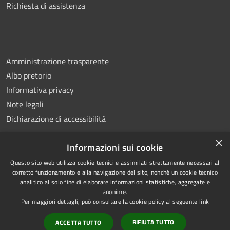
Richiesta di assistenza
Amministrazione trasparente
Albo pretorio
Informativa privacy
Note legali
Dichiarazione di accessibilità
×
Informazioni sui cookie
Questo sito web utilizza cookie tecnici e assimilati strettamente necessari al
RSS
Copyright © 2026 • Comune di
corretto funzionamento e alla navigazione del sito, nonché un cookie tecnico
analitico al solo fine di elaborare informazioni statistiche, aggregate e
Accessibilità
Montemiletto • Powered by
anonime.
Privacy
Municipium
Accesso
•
Per maggiori dettagli, può consultare la cookie policy al seguente
link
Cookie
redazione
RIFIUTA TUTTO
ACCETTA TUTTO
Mappa del sito