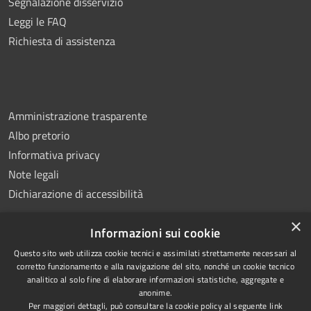
Segnalazione disservizio
Leggi le FAQ
Richiesta di assistenza
Amministrazione trasparente
Albo pretorio
Informativa privacy
Note legali
Dichiarazione di accessibilità
×
Informazioni sui cookie
Questo sito web utilizza cookie tecnici e assimilati strettamente necessari al
RSS
Copyright © 2026 • Comune di
corretto funzionamento e alla navigazione del sito, nonché un cookie tecnico
analitico al solo fine di elaborare informazioni statistiche, aggregate e
Accessibilità
Montemiletto • Powered by
anonime.
Privacy
Municipium
Accesso
•
Per maggiori dettagli, può consultare la cookie policy al seguente
link