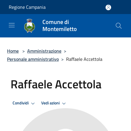
Salta al contenuto principale
Regione Campania
Comune di
Montemiletto
Home
>
Amministrazione
>
Personale amministrativo
>
Raffaele Accettola
Raffaele Accettola
Condividi
Vedi azioni