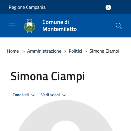
Salta al contenuto principale
Regione Campania
Comune di
Montemiletto
Home
>
Amministrazione
>
Politici
>
Simona Ciampi
Simona Ciampi
Condividi
Vedi azioni