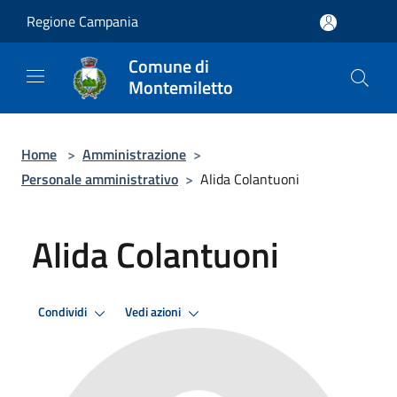
Salta al contenuto principale
Regione Campania
Comune di
Montemiletto
Home
>
Amministrazione
>
Personale amministrativo
>
Alida Colantuoni
Alida Colantuoni
Condividi
Vedi azioni