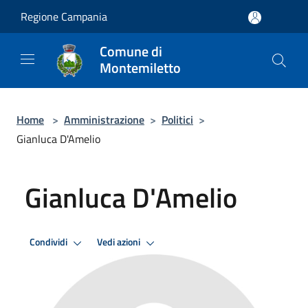
Salta al contenuto principale
Regione Campania
Comune di
Montemiletto
Home
>
Amministrazione
>
Politici
>
Gianluca D'Amelio
Gianluca D'Amelio
Condividi
Vedi azioni