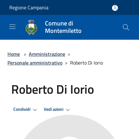
Salta al contenuto principale
Regione Campania
Comune di
Montemiletto
Home
>
Amministrazione
>
Personale amministrativo
>
Roberto Di Iorio
Roberto Di Iorio
Condividi
Vedi azioni