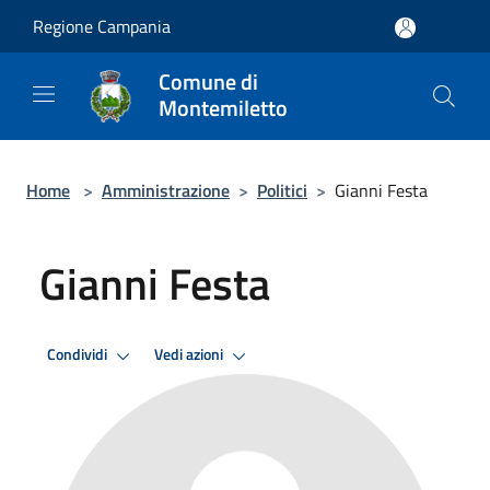
Salta al contenuto principale
Regione Campania
Comune di
Montemiletto
Home
>
Amministrazione
>
Politici
>
Gianni Festa
Gianni Festa
Condividi
Vedi azioni