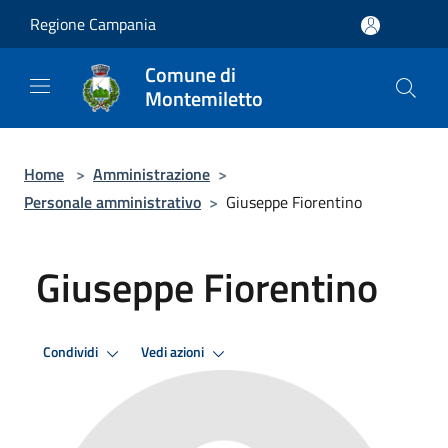
Salta al contenuto principale
Regione Campania
Comune di
Montemiletto
Home
>
Amministrazione
>
Personale amministrativo
>
Giuseppe Fiorentino
Giuseppe Fiorentino
Condividi
Vedi azioni