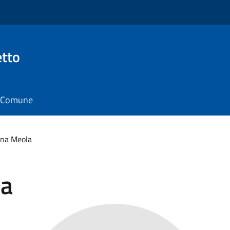
tto
il Comune
ina Meola
la