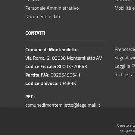
Personale Amministrativo
Mobilità e
Documenti e dati
CONTATTI
Prenotaz
Comune di Montemiletto
Segnalazi
Via Roma, 2, 83038 Montemiletto AV
Leggi le 
Codice Fiscale:
80003770643
Richiesta 
Partita IVA:
00255490641
Codice Univoco:
UF5K3K
PEC:
comunedimontemiletto@legalmail.it
Email:
prot@comune.montemiletto.av.it
Centralino Unico:
0825 963003
Questo sito
navigazio