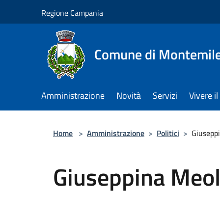
Salta al contenuto principale
Regione Campania
Comune di Montemile
Amministrazione
Novità
Servizi
Vivere 
Home
>
Amministrazione
>
Politici
>
Giusepp
Giuseppina Meo