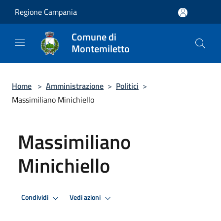
Salta al contenuto principale
Regione Campania
Comune di
Montemiletto
Home
>
Amministrazione
>
Politici
>
Massimiliano Minichiello
Massimiliano
Minichiello
Condividi
Vedi azioni