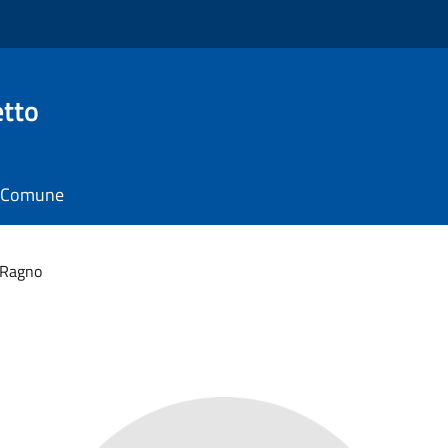
tto
il Comune
 Ragno