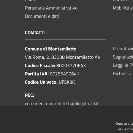
Personale Amministrativo
Mobilità e
Documenti e dati
CONTATTI
Prenotaz
Comune di Montemiletto
Segnalazi
Via Roma, 2, 83038 Montemiletto AV
Leggi le 
Codice Fiscale:
80003770643
Richiesta 
Partita IVA:
00255490641
Codice Univoco:
UF5K3K
PEC:
comunedimontemiletto@legalmail.it
Email:
prot@comune.montemiletto.av.it
Centralino Unico:
0825 963003
Questo sito
navigazio