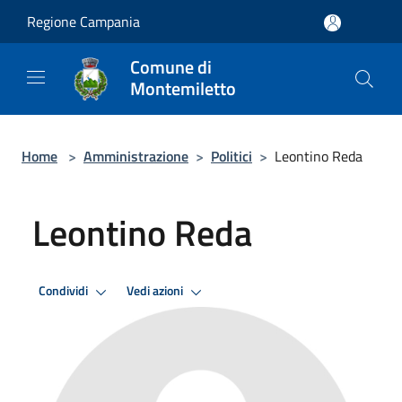
Salta al contenuto principale
Regione Campania
Comune di
Montemiletto
Home
>
Amministrazione
>
Politici
>
Leontino Reda
Leontino Reda
Condividi
Vedi azioni