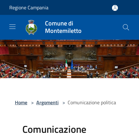
Salta al contenuto principale
Regione Campania
Comune di
Montemiletto
Home
>
Argomenti
>
Comunicazione politica
Comunicazione