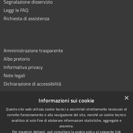
Segnalazione disservizio
Leggi le FAQ
Richiesta di assistenza
Amministrazione trasparente
Albo pretorio
Informativa privacy
Note legali
Dichiarazione di accessibilità
×
Informazioni sui cookie
Questo sito web utilizza cookie tecnici e assimilati strettamente necessari al
RSS
Copyright © 2026 • Comune di
corretto funzionamento e alla navigazione del sito, nonché un cookie tecnico
analitico al solo fine di elaborare informazioni statistiche, aggregate e
Accessibilità
Montemiletto • Powered by
anonime.
Privacy
Municipium
Accesso
•
Per maggiori dettagli, può consultare la cookie policy al seguente
link