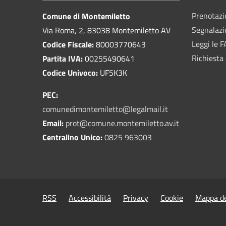
Prenotaz
Comune di Montemiletto
Segnalazi
Via Roma, 2, 83038 Montemiletto AV
Leggi le 
Codice Fiscale:
80003770643
Richiesta 
Partita IVA:
00255490641
Codice Univoco:
UF5K3K
PEC:
comunedimontemiletto@legalmail.it
Email:
prot@comune.montemiletto.av.it
Centralino Unico:
0825 963003
RSS
Accessibilità
Privacy
Cookie
Mappa de