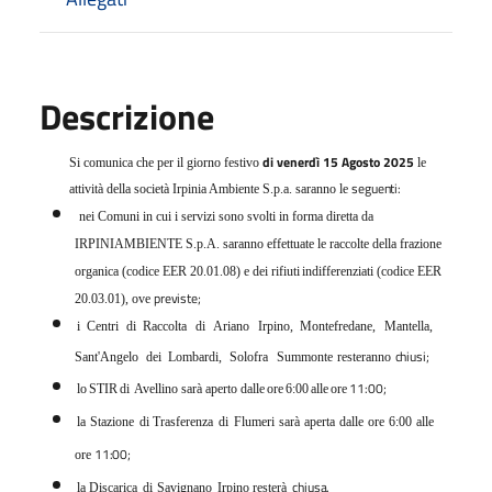
Descrizione
di venerdì 15 Agosto 2025
Si comunica che per il giorno festivo
le
seguenti:
attività della società Irpinia Ambiente S.p.a. saranno le
nei Comuni in cui i servizi sono svolti in forma diretta da
IRPINIAMBIENTE S.p.A. saranno effettuate le raccolte della frazione
organica (codice EER 20.01.08) e
dei rifiuti
indifferenziati
(codice EER
previste;
20.03.01), ove
i
Centri
di
Raccolta
di
Ariano
Irpino,
Montefredane,
Mantella,
chiusi;
Sant'Angelo
dei
Lombardi,
Solofra
Summonte
resteranno
11:00;
lo
STIR
di
Avellino
sarà
aperto
dalle
ore
6:00
alle
ore
la
Stazione
di
Trasferenza
di
Flumeri
sarà
aperta
dalle
ore
6:00
alle
11:00;
ore
chiusa.
la
Discarica
di
Savignano
Irpino
resterà