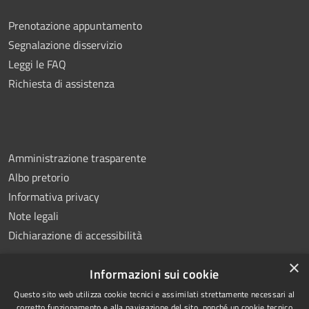
Prenotazione appuntamento
Segnalazione disservizio
Leggi le FAQ
Richiesta di assistenza
Amministrazione trasparente
Albo pretorio
Informativa privacy
Note legali
Dichiarazione di accessibilità
×
Informazioni sui cookie
Questo sito web utilizza cookie tecnici e assimilati strettamente necessari al
RSS
Copyright © 2026 • Comune di
corretto funzionamento e alla navigazione del sito, nonché un cookie tecnico