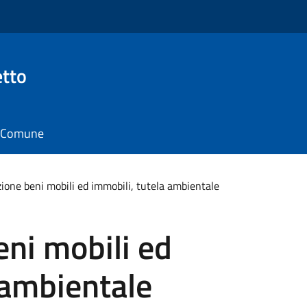
tto
il Comune
one beni mobili ed immobili, tutela ambientale
ni mobili ed
 ambientale