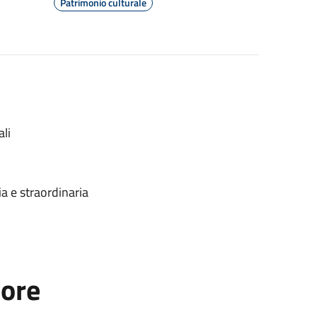
Patrimonio culturale
li
ia e straordinaria
tore