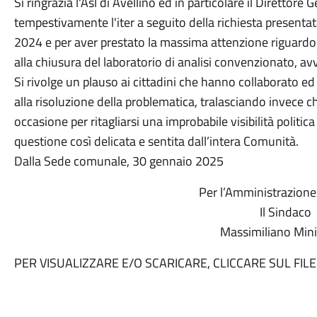
Si ringrazia l'Asl di Avellino ed in particolare il Direttor
tempestivamente l'iter a seguito della richiesta presenta
2024 e per aver prestato la massima attenzione riguard
alla chiusura del laboratorio di analisi convenzionato, a
Si rivolge un plauso ai cittadini che hanno collaborato ed
alla risoluzione della problematica, tralasciando invece c
occasione per ritagliarsi una improbabile visibilità polit
questione così delicata e sentita dall’intera Comunità.
Dalla Sede comunale, 30 gennaio 2025
Per l’Amministrazion
Il Sindaco
Massimiliano Mini
PER VISUALIZZARE E/O SCARICARE, CLICCARE SUL FIL