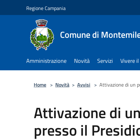
Salta al contenuto principale
Regione Campania
Comune di Montemile
Amministrazione
Novità
Servizi
Vivere 
Home
>
Novità
>
Avvisi
>
Attivazione di un p
Attivazione di un
presso il Presidi