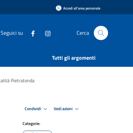
Accedi all'area personale
Seguici su
Cerca
Tutti gli argomenti
calità Pietratonda
Condividi
Vedi azioni
Categorie: