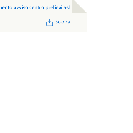
nto avviso centro prelievi asl
PDF
Scarica