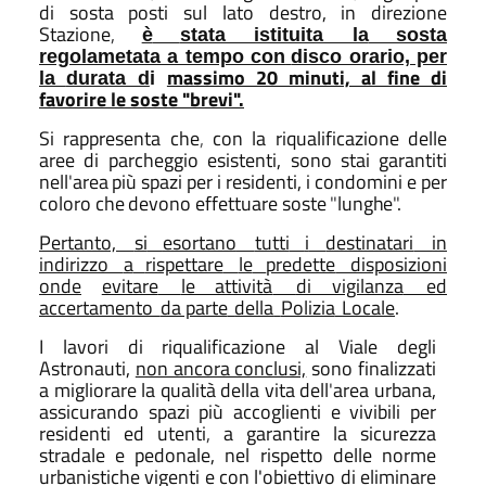
di sosta posti sul lato destro, in direzione
Stazione
,
è
stata istituita la
sosta
regolametata a tempo con
disco orario, per
massimo 20 minuti, al fine di
la
durata d
i
favorire le soste "brevi".
Si
rappresenta che
,
con
la riqualificazione
delle
aree di
parcheggio esistenti, sono stai
garantiti
nell
'
area
più
spazi
per
i
residenti,
i
condomini e
per
coloro
che
devono
effettuare
soste
"
lunghe
"
.
Pertanto,
si
esortano
tutti
i
destinatari
in
indirizzo
a
rispettare
le
predette
disposizioni
onde
evitare
le attività
di vigilanza
ed
accertamento
da parte
della
Polizia
Locale
.
I lavori di riqualificazione al Viale degli
Astronauti,
non ancora conclusi,
sono finalizzati
a migliorare la qualità della vita dell
'
area urbana,
assicurando spazi più accoglienti e vivibili per
residenti ed utenti
,
a garantire la sicurezza
stradale e pedonale, nel rispetto delle norme
urbanistiche vigenti e
con
l'obiettivo di
eliminare