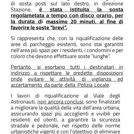
di sosta posti sul lato destro, in direzione
Stazione
,
è
stata istituita la
sosta
regolametata a tempo con
disco orario, per
massimo 20 minuti, al fine di
la
durata d
i
favorire le soste "brevi".
Si
rappresenta che
,
con
la riqualificazione
delle
aree di
parcheggio esistenti, sono stai
garantiti
nell
'
area
più
spazi
per
i
residenti,
i
condomini e
per
coloro
che
devono
effettuare
soste
"
lunghe
"
.
Pertanto,
si
esortano
tutti
i
destinatari
in
indirizzo
a
rispettare
le
predette
disposizioni
onde
evitare
le attività
di vigilanza
ed
accertamento
da parte
della
Polizia
Locale
.
I lavori di riqualificazione al Viale degli
Astronauti,
non ancora conclusi,
sono finalizzati
a migliorare la qualità della vita dell
'
area urbana,
assicurando spazi più accoglienti e vivibili per
residenti ed utenti
,
a garantire la sicurezza
stradale e pedonale, nel rispetto delle norme
urbanistiche vigenti e
con
l'obiettivo di
eliminare