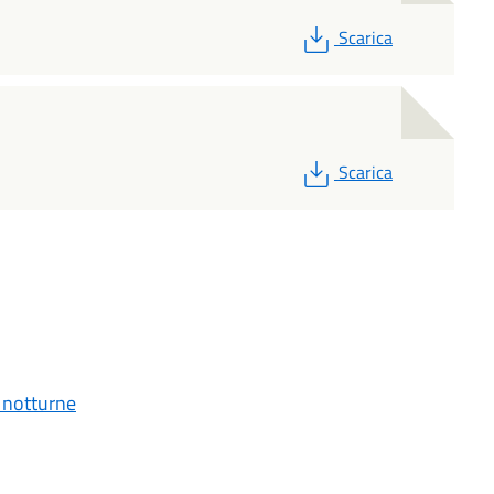
PDF
Scarica
PDF
Scarica
 notturne