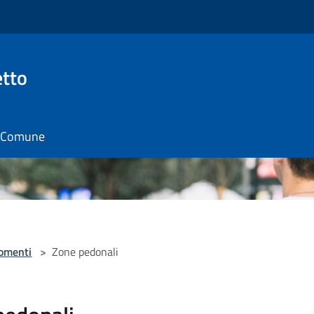
tto
il Comune
omenti
>
Zone pedonali