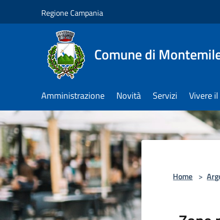
Salta al contenuto principale
Regione Campania
Comune di Montemile
Amministrazione
Novità
Servizi
Vivere 
Home
>
Arg