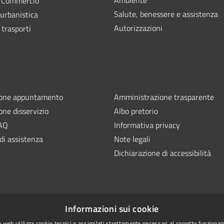
e Commercio
Salute, benessere e assistenza
 urbanistica
Autorizzazioni
 trasporti
ione appuntamento
Amministrazione trasparente
one disservizio
Albo pretorio
FAQ
Informativa privacy
di assistenza
Note legali
Dichiarazione di accessibilità
Informazioni sui cookie
 web utilizza cookie tecnici e assimilati strettamente necessari al corretto funziona