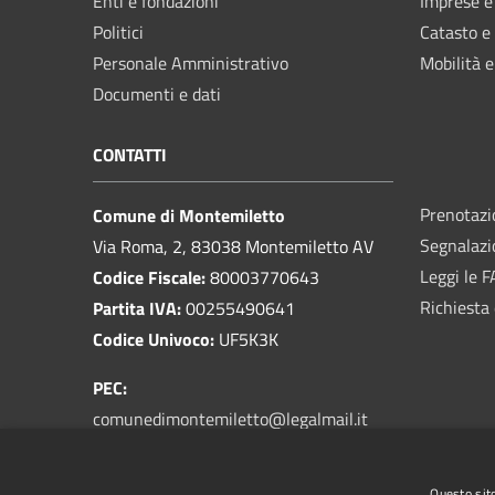
Enti e fondazioni
Imprese 
Politici
Catasto e
Personale Amministrativo
Mobilità e
Documenti e dati
CONTATTI
Prenotaz
Comune di Montemiletto
Segnalazi
Via Roma, 2, 83038 Montemiletto AV
Leggi le 
Codice Fiscale:
80003770643
Richiesta 
Partita IVA:
00255490641
Codice Univoco:
UF5K3K
PEC:
comunedimontemiletto@legalmail.it
Email:
prot@comune.montemiletto.av.it
Centralino Unico:
0825 963003
Questo sito