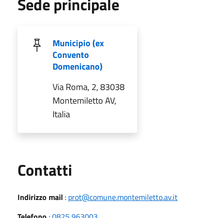
Sede principale
Municipio (ex
Convento
Domenicano)
Via Roma, 2, 83038
Montemiletto AV,
Italia
Utili
Contatti
Indirizzo mail
:
prot@comune.montemiletto.av.it
Telefono
:
0825 963003