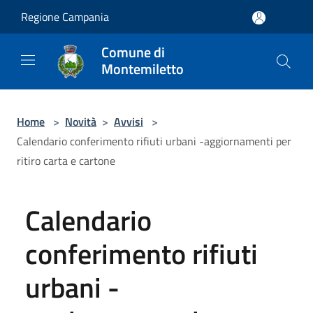
Salta al contenuto principale
Regione Campania
Comune di
Montemiletto
Home
>
Novità
>
Avvisi
>
Calendario conferimento rifiuti urbani -aggiornamenti per
ritiro carta e cartone
Calendario
conferimento rifiuti
urbani -