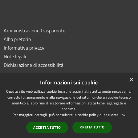
Amministrazione trasparente
Albo pretorio
Informativa privacy
Note legali
Dichiarazione di accessibilità
×
Informazioni sui cookie
Questo sito web utilizza cookie tecnici e assimilati strettamente necessari al
RSS
Copyright © 2026 • Comune di
corretto funzionamento e alla navigazione del sito, nonché un cookie tecnico
analitico al solo fine di elaborare informazioni statistiche, aggregate e
Accessibilità
Montemiletto • Powered by
anonime.
Privacy
Municipium
Accesso
•
Per maggiori dettagli, può consultare la cookie policy al seguente
link
Cookie
redazione
RIFIUTA TUTTO
ACCETTA TUTTO
Mappa del sito