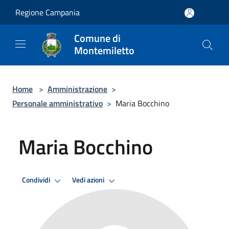
Salta al contenuto principale
Regione Campania
Comune di
Montemiletto
Home
>
Amministrazione
>
Personale amministrativo
>
Maria Bocchino
Maria Bocchino
Condividi
Vedi azioni