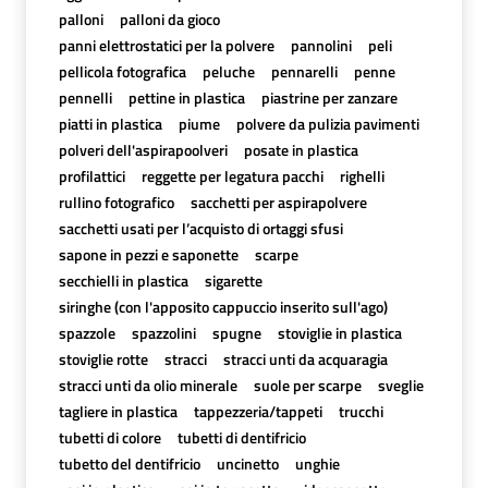
palloni
palloni da gioco
panni elettrostatici per la polvere
pannolini
peli
pellicola fotografica
peluche
pennarelli
penne
pennelli
pettine in plastica
piastrine per zanzare
piatti in plastica
piume
polvere da pulizia pavimenti
polveri dell'aspirapoolveri
posate in plastica
profilattici
reggette per legatura pacchi
righelli
rullino fotografico
sacchetti per aspirapolvere
sacchetti usati per l’acquisto di ortaggi sfusi
sapone in pezzi e saponette
scarpe
secchielli in plastica
sigarette
siringhe (con l'apposito cappuccio inserito sull'ago)
spazzole
spazzolini
spugne
stoviglie in plastica
stoviglie rotte
stracci
stracci unti da acquaragia
stracci unti da olio minerale
suole per scarpe
sveglie
tagliere in plastica
tappezzeria/tappeti
trucchi
tubetti di colore
tubetti di dentifricio
tubetto del dentifricio
uncinetto
unghie