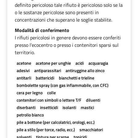
definito pericoloso tale rifiuto è pericoloso solo se la
o le sostanze pericolose sono presenti in
concentrazioni che superano le soglie stabilite.
Modalità di conferimento
I rifiuti pericolosi in genere devono essere conferiti
presso l'ecocentro o presso i contenitori sparsi sul
territorio.
acetone
acetone per unghie
acidi
acquaragia
adesivi
antiparassitari
antiruggine allo zinco
antitarli
battericidi
bianchetti e trieline
bombolette spray (con gas infiammabile, con CFC)
cera per legno
colle
contenitori con simboli o lettere T/F
diluenti
diserbanti
insetticidi
isolanti
mastici
petrolio bianco
pile a bottone (per calcolatrici, orologi, ecc.)
pile a stilo (per torce, radio, ecc.)
smacchiatori
solventi
tintura per scarpe
topicidi