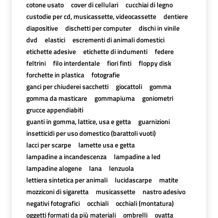
cotone usato
cover di cellulari
cucchiai di legno
custodie per cd, musicassette, videocassette
dentiere
diapositive
dischetti per computer
dischi in vinile
dvd
elastici
escrementi di animali domestici
etichette adesive
etichette di indumenti
federe
feltrini
filo interdentale
fiori finti
floppy disk
forchette in plastica
fotografie
ganci per chiuderei sacchetti
giocattoli
gomma
gomma da masticare
gommapiuma
goniometri
grucce appendiabiti
guanti in gomma, lattice, usa e getta
guarnizioni
insetticidi per uso domestico (barattoli vuoti)
lacci per scarpe
lamette usa e getta
lampadine a incandescenza
lampadine a led
lampadine alogene
lana
lenzuola
lettiera sintetica per animali
lucidascarpe
matite
mozziconi di sigaretta
musicassette
nastro adesivo
negativi fotografici
occhiali
occhiali (montatura)
oggetti formati da più materiali
ombrelli
ovatta