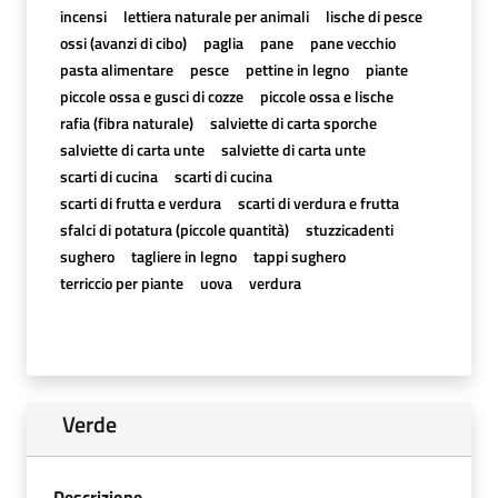
incensi
lettiera naturale per animali
lische di pesce
ossi (avanzi di cibo)
paglia
pane
pane vecchio
pasta alimentare
pesce
pettine in legno
piante
piccole ossa e gusci di cozze
piccole ossa e lische
rafia (fibra naturale)
salviette di carta sporche
salviette di carta unte
salviette di carta unte
scarti di cucina
scarti di cucina
scarti di frutta e verdura
scarti di verdura e frutta
sfalci di potatura (piccole quantità)
stuzzicadenti
sughero
tagliere in legno
tappi sughero
terriccio per piante
uova
verdura
Verde
Descrizione