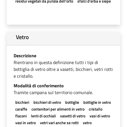
residui vegetali da pulizia dell'orto
sfalci d'erba e siepe
Vetro
Descrizione
Rientrano in questa definizione tutti i tipi di
bottiglia di vetro oltre a vasetti, bicchieri, vetri rotti
e cristallo.
Modalità di conferimento
Tramite campana sul territorio comunale.
bicchieri
bicchieri di vetro
bottiglie
bottiglie in vetro
caraffe
contenitori per alimenti in vetro
cristallo
flaconi
lenti di occhiali
vasetti di vetro
vasi di vetro
vasi in vetro
vetri vari anche se rotti
vetro