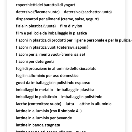
coperchietti dei barattoli di yogurt
detersivo (flacone vuoto)
detersivo (sacchetto vuoto)
dispensatori per alimenti (creme, salse, yogurt)
fiale in plastica (vuote)
film di nylon
film e pellicole da imballaggio in plastica
flaconi in plastica di prodotti per l’igiene personale e per la pulizia
flaconi in plastica vuoti (detersivi, saponi)
flaconi per alimenti vuoti (creme, salse)
flaconi per detergenti
fogli di protezione in alluminio delle cioccolate
fogli in alluminio per uso domestico
gusci da imballaggio in polistirolo espanso
imballaggi in metallo
imballaggi in plastica
imballaggi in polistirolo
imballaggi in polistirolo
lacche (contenitore vuoto)
latta
lattine in alluminio
lattine in alluminio (con il simbolo AL)
lattine in alluminio per bevande
lattine in banda stagnata
lattine per pelati, tonno, olio,ecc
nylon