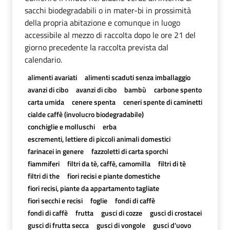
sacchi biodegradabili o in mater-bi in prossimità
della propria abitazione e comunque in luogo
accessibile al mezzo di raccolta dopo le ore 21 del
giorno precedente la raccolta prevista dal
calendario.
alimenti avariati
alimenti scaduti senza imballaggio
avanzi di cibo
avanzi di cibo
bambù
carbone spento
carta umida
cenere spenta
ceneri spente di caminetti
cialde caffè (involucro biodegradabile)
conchiglie e molluschi
erba
escrementi, lettiere di piccoli animali domestici
farinacei in genere
fazzoletti di carta sporchi
fiammiferi
filtri da tè, caffè, camomilla
filtri di tè
filtri di the
fiori recisi e piante domestiche
fiori recisi, piante da appartamento tagliate
fiori secchi e recisi
foglie
fondi di caffè
fondi di caffè
frutta
gusci di cozze
gusci di crostacei
gusci di frutta secca
gusci di vongole
gusci d'uovo