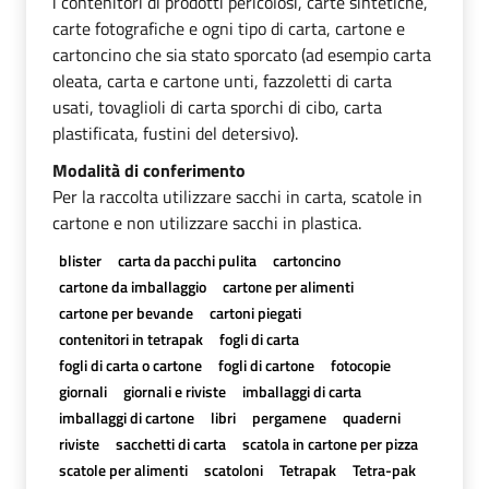
i contenitori di prodotti pericolosi, carte sintetiche,
carte fotografiche e ogni tipo di carta, cartone e
cartoncino che sia stato sporcato (ad esempio carta
oleata, carta e cartone unti, fazzoletti di carta
usati, tovaglioli di carta sporchi di cibo, carta
plastificata, fustini del detersivo).
Modalità di conferimento
Per la raccolta utilizzare sacchi in carta, scatole in
cartone e non utilizzare sacchi in plastica.
blister
carta da pacchi pulita
cartoncino
cartone da imballaggio
cartone per alimenti
cartone per bevande
cartoni piegati
contenitori in tetrapak
fogli di carta
fogli di carta o cartone
fogli di cartone
fotocopie
giornali
giornali e riviste
imballaggi di carta
imballaggi di cartone
libri
pergamene
quaderni
riviste
sacchetti di carta
scatola in cartone per pizza
scatole per alimenti
scatoloni
Tetrapak
Tetra-pak