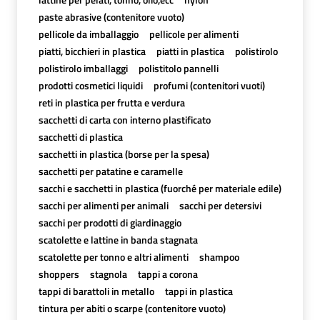
paste abrasive (contenitore vuoto)
pellicole da imballaggio
pellicole per alimenti
piatti, bicchieri in plastica
piatti in plastica
polistirolo
polistirolo imballaggi
polistitolo pannelli
prodotti cosmetici liquidi
profumi (contenitori vuoti)
reti in plastica per frutta e verdura
sacchetti di carta con interno plastificato
sacchetti di plastica
sacchetti in plastica (borse per la spesa)
sacchetti per patatine e caramelle
sacchi e sacchetti in plastica (fuorché per materiale edile)
sacchi per alimenti per animali
sacchi per detersivi
sacchi per prodotti di giardinaggio
scatolette e lattine in banda stagnata
scatolette per tonno e altri alimenti
shampoo
shoppers
stagnola
tappi a corona
tappi di barattoli in metallo
tappi in plastica
tintura per abiti o scarpe (contenitore vuoto)