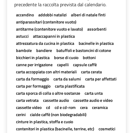
precedente la raccolta prevista dal calendario.
accendino
addobbi natalizi
alberi di natale finti
antiparassitari (contenitore vuoto)
antitarme (contenitore vuoto e lavato)
assorbenti
astucci
attaccapanni in plastica
attrezzatura da cucina in plastica
bacinelle in plastica
bambole
bandiere
batuffoli e bastoncini di cotone
bicchieri in plastica
borse di cuoio
bottoni
canne per irrigazione
capelli
capsule caffè
carta accoppiata con altri materiali
carta cerata
carta da formaggio
carta da salumi
carta per affettati
carta per formaggio
carta plastificata
carta sporca di colla o altre sostanze
carta unta
carta vetrata
cassette audio
cassette audio e video
cassette video
cd
cd e cd-rom
cera
ceramica
cerini
cialde caffè (non biodegradabili)
cinture in plastica, stoffa e cuoio
contenitori in plastica (bacinelle, terrine, etc)
cosmetici