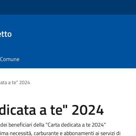
tto
il Comune
cata a te" 2024
dicata a te" 2024
 dei beneficiari della "Carta dedicata a te 2024"
prima necessità, carburante e abbonamenti ai servizi di