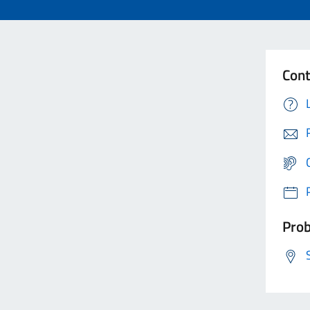
Cont
Prob