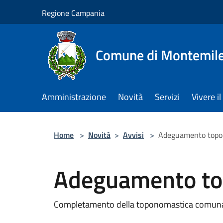
Salta al contenuto principale
Regione Campania
Comune di Montemile
Amministrazione
Novità
Servizi
Vivere 
Home
>
Novità
>
Avvisi
>
Adeguamento topo
Adeguamento to
Completamento della toponomastica comunale