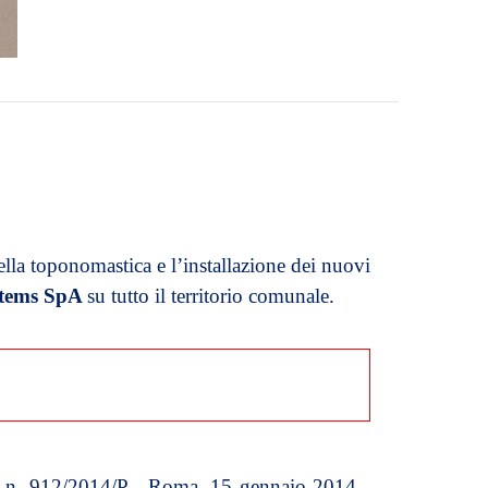
la toponomastica e l’installazione dei nuovi
stems SpA
su tutto il territorio comunale.
mente gratuito
llo n. 912/2014/P - Roma, 15 gennaio 2014 -