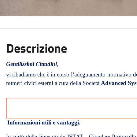
Descrizione
Gentilissimi Cittadini
,
vi ribadiamo che è in corso l’adeguamento normativo del
numeri civici esterni a cura della Società
Advanced Sy
Il servizio è completa
Informazioni utili e vantaggi.
In virtù delle linee guide ISTAT - Circolare Protoco