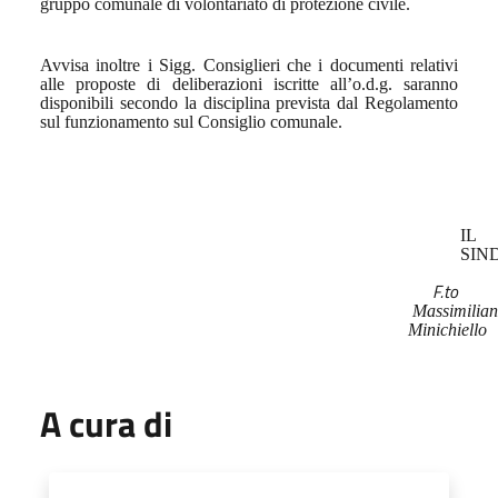
gruppo comunale di volontariato di protezione civile.
Avvisa inoltre i Sigg. Consiglieri che i documenti relativi
alle proposte di deliberazioni iscritte all’o.d.g. saranno
disponibili secondo la disciplina prevista dal Regolamento
sul funzionamento sul Consiglio comunale.
IL
SIN
F.to
Massimilia
Minichiello
A cura di