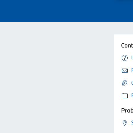
Cont
Prob