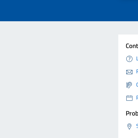
Cont
Prob