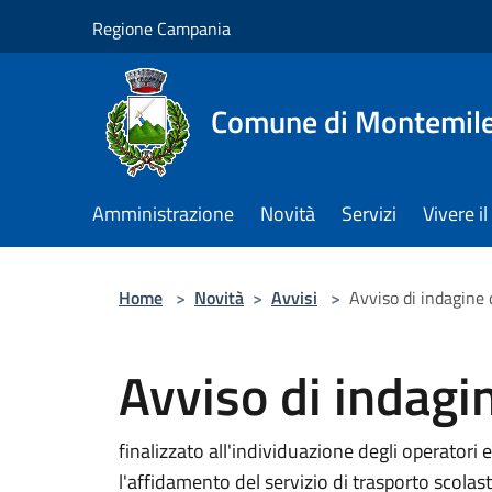
Salta al contenuto principale
Regione Campania
Comune di Montemile
Amministrazione
Novità
Servizi
Vivere 
Home
>
Novità
>
Avvisi
>
Avviso di indagine
Avviso di indagi
finalizzato all'individuazione degli operatori
l'affidamento del servizio di trasporto scol