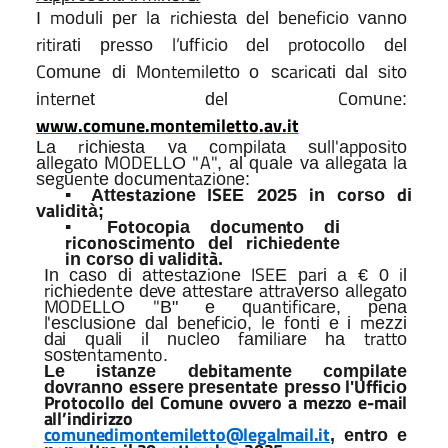
m
d
l
e
l
r
i
i
e
e
e
f
i
i
n
I
o
u
i
p
r
a
ch
esta
d
l
b
n
c
o
va
no
r
i
t
i
r
e
l’
f
i
i
e
p
r
ll
e
ati
pr
sso
uf
c
o
d
l
otoco
o
d
l
C
M
n
t
e
m
il
t
a
r
i
a
i
t
omune
di
o
et
o
o
sc
cati
d
l s
o
n
t
e
r
e
e
C
m
n
e
i
n
t d
l
o
u
:
w
ww
.
c
o
mun
e
.m
o
n
t
e
m
il
e
tt
o
.
a
v.
i
t
r
i
o
m
il
ll
'
p
o
i
t
La
ich
esta
va
c
p
ata
su
a
p
s
o
ll
g
MO
DE
L
"
A
"
u
l
ll
g
l
a
e
ato
L
O
,
al
q
a
e
va
a
e
ata
a
g
e
n
t
o
t
a
i
n
se
u
e d
cumen
z
o
e:
s
t
z
i
n
I
SE
0
i
o
d
▪
A
t
t
e
a
o
e
E 2
25
n
c
rso
i
al
i
i
t
v
d
à;
o
t
c
p
i
o
u
n
t
▪
F
o
o
a
d
c
me
o
di
r
i
o
o
ci
e
r
i
h
i
d
n
t
c
n
s
mento
d
l
c
e
e
e
i
o
d
v
i
d
it
à
n c
rso
i
al
.
t
t
s
t
i
n
I
S
E
a
r
i
I
n
caso
di
a
e
az
o
e
E
p
i
a
€
0
l
r
i
i
d
n
t
e
t
t
a
r
a
t
t
r
a
ll
g
ch
e
e
e
d
ve
a
est
e
verso
a
e
ato
M
O
DE
L
"
u
n
t
i
f
i
a
r
e
L
O
B"
e
q
a
c
e,
p
na
l
'
l
i
n
a
e
e
f
i
i
l
f
n
t
m
esc
us
o
e
d
l
b
n
c
o,
e
o
i
e
i
ezzi
a
u
l
i
u
l
f
l
i
tr
a
tt
d
i
q
a
i
l
n
c
eo
ami
are
ha
o
t
n
t
a
m
n
t
o
sos
e
e
.
i
n
e
b
it
a
o
i
l
t
Le
sta
ze
d
mente
c
mp
a
e
o
n
e
s
s
n
t
a
t
s
s
l
U
f
fi
c
i
d
vra
no
s
ere
pre
e
e pre
o
'
o
Protocollo del Comune ovvero a mezzo e-mail
all’indirizzo
comunedimontemiletto@legalmail.it
n
t
,
e
ro
e