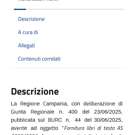
Descrizione
A cura di
Allegati
Contenuti correlati
Descrizione
R
i
n
C
i
eli
e
r
i
n
La
eg
o
e
ampan
a,
con
d
b
az
o
e
di
G
i
u
R
gi
n
l
nta
e
o
a
e
n.
400 del 23/06/2025,
u
bli
BUR
p
b
cata sul
C
n.
44
del 30/06/2025,
e
n
t
g
e
tt
"
Fornitura libri di testo AS
av
e
ad
o
g
o