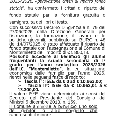
2025/2026. Approvazione criteri di riparto fondo
statale
"
n
f
e
rm
a
t
c
r
i
t
e
r
r
i
a
rt
e
,
ha
co
o
i
i di
p
o
d
l
f
n
s
t
l
e
l
f
o
r
i
t
a
t
i
t
o
do
ata
e
p
r
a
n
ura
gr
u
a
o
e
m
i
a
t
i
t
li
t
s
t
o
s
gr
u
a dei
bri di
e
.
e
i
D
e
t
Di
r
i
e
i
l
C
on
succ
ss
vo
ecr
o
g
nz
a
e n. 79 del
27/06/2025 della Direzione Generale per
l'istruzione, la formazione, il lavoro e le
politiche giovanili, pubblicato sul BURC n. 48
s
t
t
e
ff
e
t
t
a
t
i
r
i
a
rt
e
del 14/07/2025,
è
a
o
u
o
l
p
o
d
l
f
n
t
l
l’
e
n
i
o
C
om
n
o
do s
ata
e
con
ass
g
az
ne
al
u
e
di
M
n
t
e
m
il
t
d
ll’i
m
o
rt
5.860,13
o
et
o
e
p
o di
€
.
s
o
c
e
e
b
n
i
c
i
l
n
P
o
s
no
a
c
d
re
al
e
ef
o
g
i
alun
i
f
q
e
t
l
c
o
l
e
c
n
a
i
I
re
u
ntan
i
a
s
u
a
s
o
d
r
a
di
°
g
e
l’
n
c
o
l
s
t
i
0
/
0
rado
p
r
a
no
s
a
co
2
25
2
26
e
l
l
I
.
C
“
M
n
t
e
m
il
e
tt
”
l
i
t
a
i
n
d
’
.
o
o
,
a
cui
s
u
z
o
e
o
o
m
i
ell
f
gli
e
l’
n
0
ec
n
ca
d
e
ami
e p
r
a
no
2
25,
r
i
n
tr
n
ll
e
f
s
r
d
i
t
e
i
e
e segu
nti
a
ce
di
e
d
o:
s
I
°
I
SE
a
0
.
6
➢
f
a
cia
:
E da
€ 0
d €
1
6
3,00;
s
I
I
I
SE
0.
6
➢
f
a
cia
°:
E da € 1
6
3,01
a
€
3
.
0
0
1
3
0,0
.
l
I
SE
i
n
e
rm
i
a
t
n
e
I
l
va
ore
E
v
e
e
d
te
n
o
ai
se
si
d
l
D
t
e
P
r
i
e
d
C
n
i
li
e
ecre
o
d
l
es
d
nte
el
o
s
g
o
d
i
M
i
i
tr
i
r
0
3
n
s
i 5 d
cemb
e
2
1
, n. 159.
C
m
m
e
tt
e
e
f
i
i
l
I
l
omune
a
e
a b
n
c
o uno
so
o
e
it
lt
r
g
et
t
dei
g
n
ori o
a
o
so
g
o che
r
p
m
i
o
r
e
a
presenti il
n
.