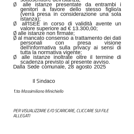
Ø
alle istanze presentate da entrambi i
genitori a favore dello stesso figlio/a
(verrà presa in considerazione una sola
istanza);
Ø
all'lSEE in corso di validità avente un
valore superiore ad € 13.300,00;
Ø
alle istanze non firmate;
Ø
al mancato consenso a trattamento dei dati
personali con presa visione
dell'informativa sulla privacy ai sensi di
tutta la normativa vigente;
Ø
alle istanze inoltrate oltre il termine di
scadenza previsto al presente avviso.
Dalla Sede comunale, 28 agosto 2025
I
Si
d
l
n
aco
M
ass
i
m
ili
a
n
o
Mi
n
i
ch
i
el
l
o
f
.
t
o
PER VISUALIZZARE E/O SCARICARE, CLICCARE SUI FILE
ALLEGATI