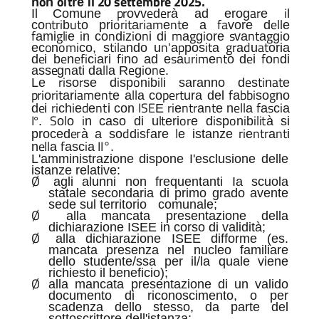
o
o
l
t
i
20 settembre 2025
n
n
re
l
.
p
r
e
e
r
a
r
i
Il Comune
ovv
d
à
ad
erog
e
l
nt
r
i
ut
o
r
i
t
r
i
a
m
n
t
f
a
ell
co
b
o pri
a
e
e
a
vore
d
e
f
gli
i
n
i
i
n
m
g
i
s
n
t
g
i
ami
e
n
co
d
z
o
i
di
a
g
ore
va
a
g
o
o
o
m
i
t
il
a
n
'
p
i
t
g
r
d
a
t
ec
n
co,
s
ndo u
a
pos
a
a
u
oria
e
e
e
f
i
i
f
i
s
u
r
i
m
n
t
e
f
n
d
i b
n
c
ari
no
ad
e
a
e
o
d
i
o
di
e
n
ll
e
i
n
e
ass
g
ati da
a R
g
o
.
r
i
r
i
o
i
il
e
t
i
a
t
Le
so
se d
sp
n
b
i saranno d
s
n
e
p
r
i
r
i
t
a
m
nt
ll
p
e
r
t
f
b
b
i
g
o
ari
e
e a
a co
ura del
a
so
no
e
r
i
i
d
n
t
I
SE
r
i
n
tr
n
t
ell
f
s
i
d
i
ch
e
e
i
con
E
e
a
e
n
a
a
c
a
I
S
l
i
l
t
o
r
i
o
i
ili
t
°.
o
o
n
caso
di
u
eri
e
d
sp
n
b
à
si
e
r
d
i
f
l
r
i
n
tr
n
t
proced
à
a so
d
s
are
e istanze
e
a
i
ell
f
i
I
I
°
n
a
asc
a
.
L'amministrazione dispone I'esclusione delle
istanze relative:
Ø
agli alunni non frequentanti Ia scuola
statale secondaria di primo grado avente
sede sul territorio
comunale;
Ø
alla mancata presentazione della
dichiarazione ISEE in corso di validità;
Ø
alla dichiarazione ISEE difforme (es.
mancata presenza nel nucleo familiare
dello studente/ssa per il/la quale viene
richiesto il beneficio);
Ø
alla mancata presentazione di un valido
documento di riconoscimento, o per
scadenza dello stesso, da parte del
sottoscrittore dell'istanza;