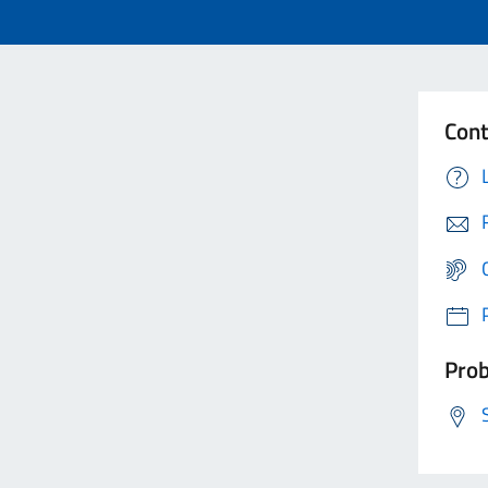
Cont
Prob