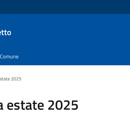
tto
il Comune
estate 2025
a estate 2025