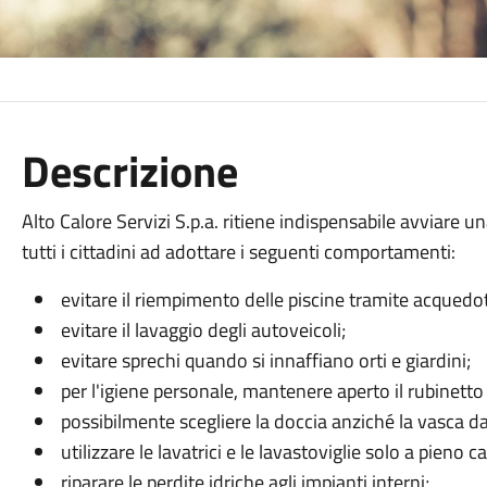
Descrizione
Alto Calore Servizi S.p.a. ritiene indispensabile avviare
tutti i cittadini ad adottare i seguenti comportamenti:
evitare il riempimento delle piscine tramite acquedo
evitare il lavaggio degli autoveicoli;
evitare sprechi quando si innaffiano orti e giardini;
per l'igiene personale, mantenere aperto il rubinetto
possibilmente scegliere la doccia anziché la vasca d
utilizzare le lavatrici e le lavastoviglie solo a pieno ca
riparare le perdite idriche agli impianti interni;