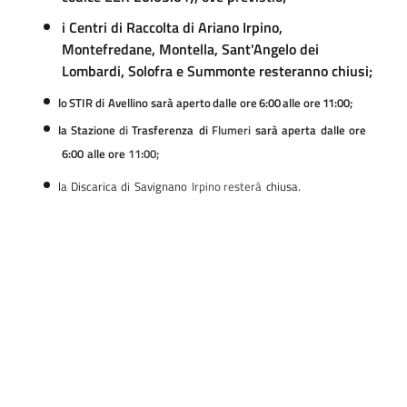
i Centri di Raccolta di Ariano Irpino,
Montefredane, Montella, Sant'Angelo dei
Lombardi, Solofra e Summonte resteranno chiusi;
lo
STIR
di
Avellino
sarà
aperto
dalle
ore
6:00
alle
ore
11:00;
la
Stazione
di
Trasferenza
di
Flumeri
sarà
aperta
dalle
ore
6:00
alle
ore
11:00;
la
Discarica
di
Savignano
Irpino
resterà
chiusa.