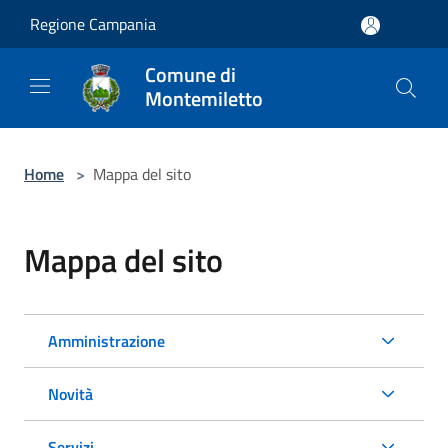
Salta al contenuto principale
Regione Campania
Comune di
Montemiletto
Home
>
Mappa del sito
Mappa del sito
Amministrazione
Novità
Servizi